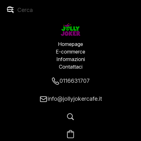
Homepage
E-commerce
Informazioni
Contattaci
0116631707
info@jollyjokercafe.it