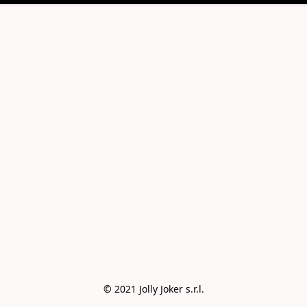
© 2021 Jolly Joker s.r.l.