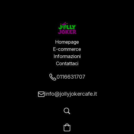
Homepage
E-commerce
Informazioni
Contattaci
0116631707
info@jollyjokercafe.it