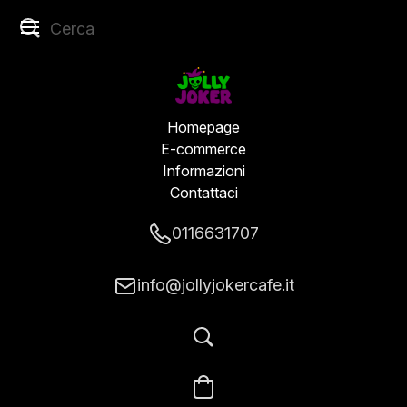
Homepage
E-commerce
Informazioni
Contattaci
0116631707
info@jollyjokercafe.it