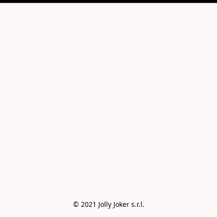
© 2021 Jolly Joker s.r.l.